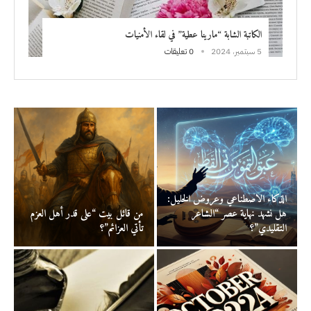
الكاتبة الشابة “مارينا عطية” في لقاء الأمنيات
5 سبتمبر، 2024
0 تعليقات
الذكاء الاصطناعي وعروض الخليل:
هل نشهد نهاية عصر “الشاعر
من قائل بيت “على قدر أهل العزم
التقليدي”؟
تأتي العزائم”؟